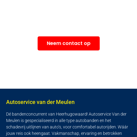
ben je van harte welkom om langs te komen,
een vraag stellen via onze contactpagina kan
natuurlijk ook.
Neem contact op
Autoservice van der Meulen
Dé bandenconcurrent van Heerhugowaard! Autoservice Van der
Meulen is gespecialiseerd in alle type autobanden en het
schadevrij uitlijnen van auto’s, voor comfortabel autorijden. Wáár
jouw reis ook heengaat. Vakmanschap, ervaring en betrokken