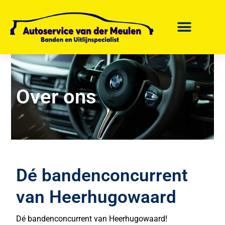
Skip
to
content
AUTOBANDEN KOPEN
Over ons
Dé bandenconcurrent
van Heerhugowaard
Dé bandenconcurrent van Heerhugowaard!